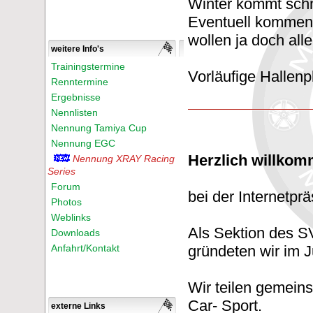
Winter kommt schne
Eventuell kommen
wollen ja doch all
weitere Info's
Trainingstermine
Vorläufige Hallen
Renntermine
Ergebnisse
Nennlisten
Nennung Tamiya Cup
Nennung EGC
Herzlich willkom
Nennung XRAY Racing
Series
Forum
bei der Internetp
Photos
Weblinks
Als Sektion des SV
Downloads
Anfahrt/Kontakt
gründeten wir im J
Wir teilen gemein
Car- Sport.
externe Links