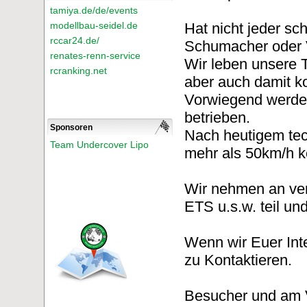
tamiya.de/de/events
modellbau-seidel.de
Hat nicht jeder s
rccar24.de/
Schumacher oder V
renates-renn-service
Wir leben unsere 
rcranking.net
aber auch damit k
Vorwiegend werden
betrieben.
Sponsoren
Nach heutigem te
Team Undercover Lipo
mehr als 50km/h ke
Wir nehmen an ver
ETS u.s.w. teil un
Wenn wir Euer Int
zu Kontaktieren.
Besucher und am Ve